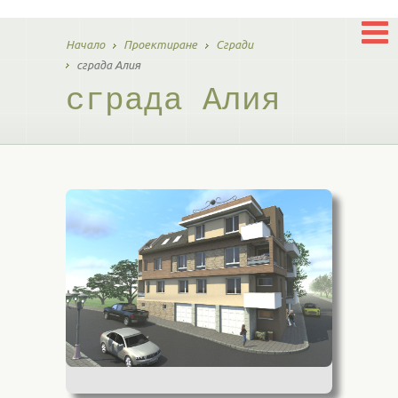
Начало
Проектиране
Сгради
сграда Алия
сграда Алия