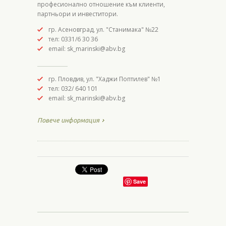
професионално отношение към клиенти,
партньори и инвеститори.
гр. Асеновград, ул. "Станимака" №22
тел: 0331/6 30 36
email: sk_marinski@abv.bg
гр. Пловдив, ул. "Хаджи Поптилев" №1
тел: 032/ 640 101
email: sk_marinski@abv.bg
Повече информация
Save